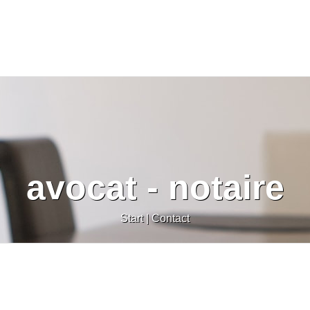
avocat - notaire
Start
|
Contact